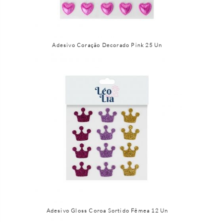
Adesivo Coração Decorado Pink 25 Un
Adesivo Gloss Coroa Sortido Fêmea 12 Un