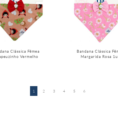
dana Clássica Fêmea
Bandana Clássica Fê
apeuzinho Vermelho
Margarida Rosa 1
1
2
3
4
5
6