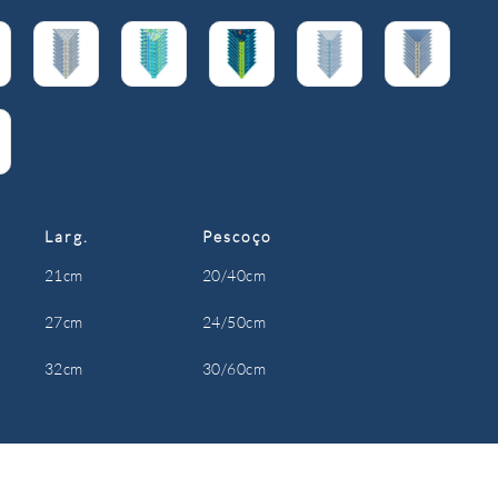
Larg.
Pescoço
21cm
20/40cm
27cm
24/50cm
32cm
30/60cm