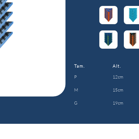
Tam.
Alt.
P
12cm
M
15cm
G
19cm