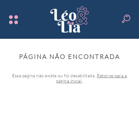
PÁGINA NÃO ENCONTRADA
Essa página não existe ou foi desabilitada.
Retorne para a
página inicial
.