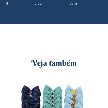
G
5,5cm
7cm
Veja também