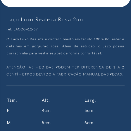
Laço Luxo Realeza Rosa 2un
ref.: LACO0412-57
O Laço Luxo Realeza é confeccionado em tecido 100% Poliéster e
detalhes em gorgurão rosa. Além de estiloso, o Laço possui
borrachinha para vestir seu pet de forma confortável.
ATENÇÃO! AS MEDIDAS PODEM TER DIFERENÇA DE 1 A 2
CENTÍMETROS DEVIDO A FABRICAÇÃO MANUAL DAS PEÇAS.
Tam.
Alt.
Larg.
P
4cm
5cm
M
5cm
6cm