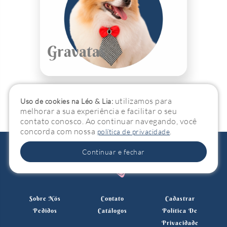
Gravatas
utilizamos para
Uso de cookies na Léo & Lia:
melhorar a sua experiência e facilitar o seu
contato conosco. Ao continuar navegando, você
concorda com nossa
.
política de privacidade
Continuar e fechar
Sobre Nós
Contato
Cadastrar
Pedidos
Catálogos
Política De
Privacidade