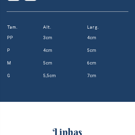
Tam.
Alt.
Larg.
PP
3cm
4cm
P
4cm
5cm
M
5cm
6cm
G
5,5cm
7cm
Linhas