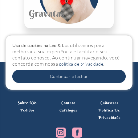
Gravatas
utilizamos para
Uso de cookies na Léo & Lia:
melhorar a sua experiência e facilitar o seu
contato conosco. Ao continuar navegando, você
concorda com nossa
.
política de privacidade
Continuar e fechar
Sobre Nós
Contato
Cadastrar
Pedidos
Catálogos
Política De
Privacidade