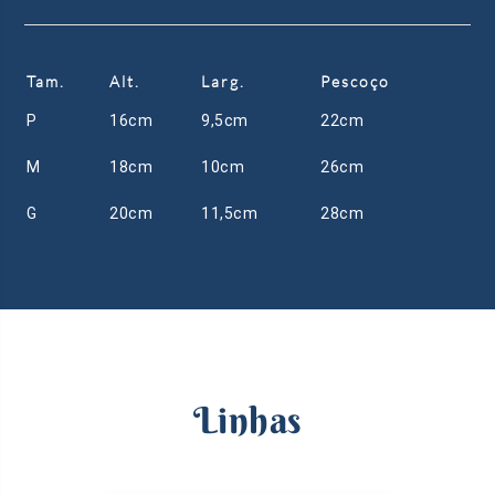
Tam.
Alt.
Larg.
Pescoço
P
16cm
9,5cm
22cm
M
18cm
10cm
26cm
G
20cm
11,5cm
28cm
Linhas