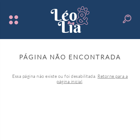
PÁGINA NÃO ENCONTRADA
Essa página não existe ou foi desabilitada.
Retorne para a
página inicial
.