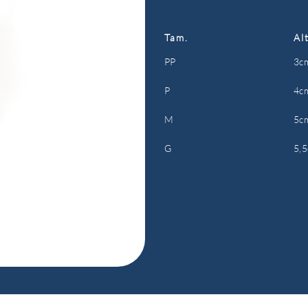
Tam.
Alt
PP
3c
P
4c
M
5c
G
5,