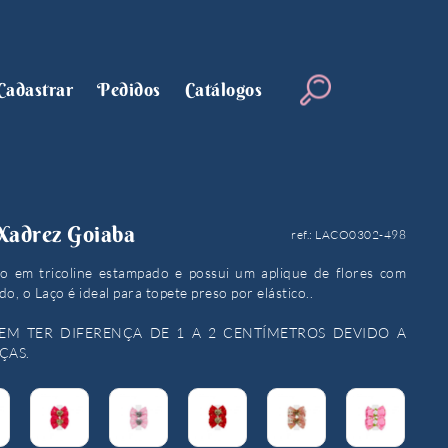
Cadastrar
Pedidos
Catálogos
Xadrez Goiaba
ref.: LACO0302-498
o em tricoline estampado e possui um aplique de flores com
do, o Laço é ideal para topete preso por elástico..
EM TER DIFERENÇA DE 1 A 2 CENTÍMETROS DEVIDO A
ÇAS.