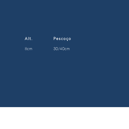
Alt.
Pescoço
8cm
30/40cm