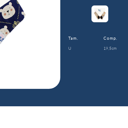
Tam.
Comp.
U
19,5cm