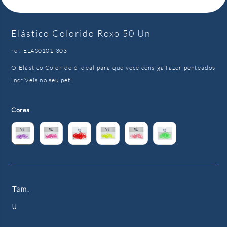
Elástico Colorido Roxo 50 Un
ref.: ELAS0101-303
O Elástico Colorido é ideal para que você consiga fazer penteados
incríveis no seu pet.
Cores
Tam.
U