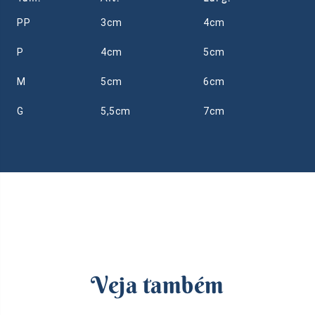
PP
3cm
4cm
P
4cm
5cm
M
5cm
6cm
G
5,5cm
7cm
Veja também