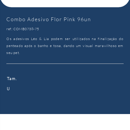
Combo Adesivo Flor Pink 96un
ref.: COMB0738-75
Os adesivos Léo & Lia podem ser utilizados na finalização do
penteado após o banho e tosa, dando um visual maravilhoso em
seu pet.
Tam.
U