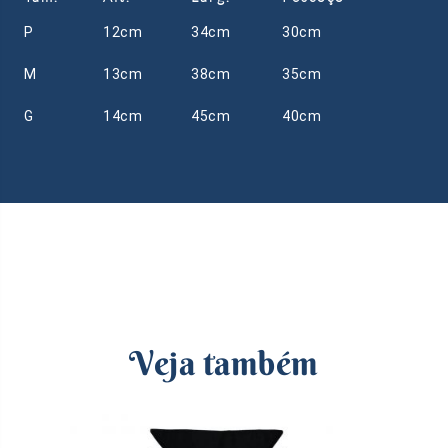
P
12cm
34cm
30cm
M
13cm
38cm
35cm
G
14cm
45cm
40cm
Veja também