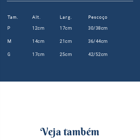
Tam.
Alt.
Larg.
Pescoço
P
12cm
17cm
30/38cm
M
14cm
21cm
36/44cm
G
17cm
25cm
42/52cm
Veja também